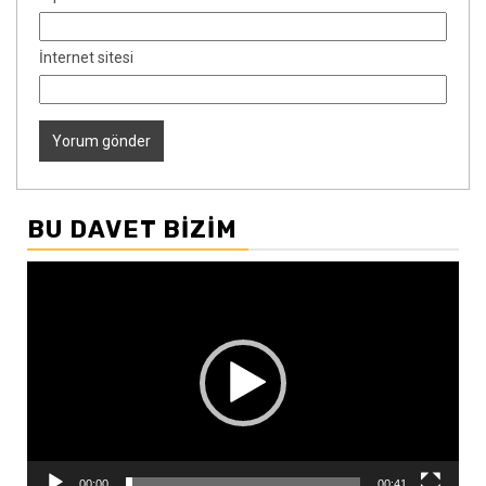
İnternet sitesi
BU DAVET BIZIM
Video
oynatıcı
00:00
00:41