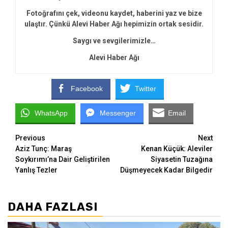
Fotoğrafını çek, videonu kaydet, haberini yaz ve bize
ulaştır. Çünkü Alevi Haber Ağı hepimizin ortak sesidir.
Saygı ve sevgilerimizle…
Alevi Haber Ağı
Facebook
Twitter
WhatsApp
Messenger
Email
Continue
Previous
Next
Aziz Tunç: Maraş
Kenan Küçük: Aleviler
Reading
Soykırımı’na Dair Geliştirilen
Siyasetin Tuzağına
Yanlış Tezler
Düşmeyecek Kadar Bilgedir
DAHA FAZLASI