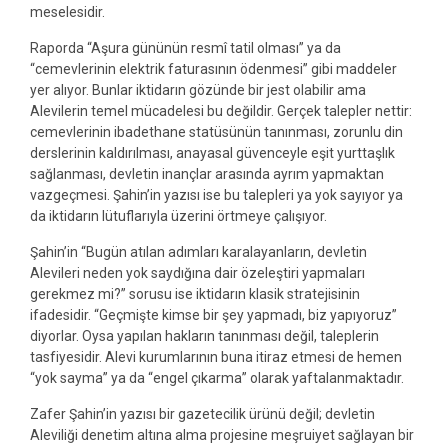
meselesidir.
Raporda “Aşura gününün resmî tatil olması” ya da
“cemevlerinin elektrik faturasının ödenmesi” gibi maddeler
yer alıyor. Bunlar iktidarın gözünde bir jest olabilir ama
Alevilerin temel mücadelesi bu değildir. Gerçek talepler nettir:
cemevlerinin ibadethane statüsünün tanınması, zorunlu din
derslerinin kaldırılması, anayasal güvenceyle eşit yurttaşlık
sağlanması, devletin inançlar arasında ayrım yapmaktan
vazgeçmesi. Şahin’in yazısı ise bu talepleri ya yok sayıyor ya
da iktidarın lütuflarıyla üzerini örtmeye çalışıyor.
Şahin’in “Bugün atılan adımları karalayanların, devletin
Alevileri neden yok saydığına dair özeleştiri yapmaları
gerekmez mi?” sorusu ise iktidarın klasik stratejisinin
ifadesidir. “Geçmişte kimse bir şey yapmadı, biz yapıyoruz”
diyorlar. Oysa yapılan hakların tanınması değil, taleplerin
tasfiyesidir. Alevi kurumlarının buna itiraz etmesi de hemen
“yok sayma” ya da “engel çıkarma” olarak yaftalanmaktadır.
Zafer Şahin’in yazısı bir gazetecilik ürünü değil; devletin
Aleviliği denetim altına alma projesine meşruiyet sağlayan bir