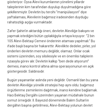
gösteriyor. Oysa Alevi kurumlarının yönelimi yıllardır
taleplerinin kim tarafından duyulup duyulmadığına göre
şekillenmiştir. Devletin bu tercihi “manipülasyon” diye
yaftalaması, Alevilerin bağımsız iradesinden duyduğu
rahatsızlığı açığa vurmaktadır.
Zafer Şahin’in aktardığı öneri, devletin Aleviliğe bakışını ve
yapmak istediğini bütün çıplaklığıyla ortaya koyuyor: “2 bin
105 Alevi-Bektaşi Cemevi önderinin ataması yapılmalı.” Bu
ifade başlı başına bir hakarettir. Alevilikte dedeler, pirler, yol
önderleri devletin memuru değildir, olamaz. Onlar ocak
sistemi üzerinden, soy silsilesiyle ve en önemlisi taliplerin
rızasıyla görev alır. Devletin kalkıp “ben dede atıyorum”
demesi, inancı kontrol altına alma operasyonunun en açık
göstergesidir. Saldırısıdır.
Bugün yaşananlar aslında yeni değildir. Osmanlı’dan bu yana
devletin Aleviliğe yönelik stratejisi hep aynı oldu: bağımsız
örgütlenme zeminlerini dağıtmak, inancı kendine bağlamak.
Hacı Bektaş Dergâhı üzerinden yaşanan müdahale bunun
somut örneğidir. II. Bayezid döneminde Balım Sultan’ın
dergâhın başına getirilmesi, Alevi-Bektaşi yolunun devlet