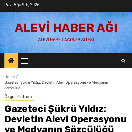
Skip
Paz. Ağu 9th, 2026
to
content
ALEVI HABER AĞI
ALEVI HABER AĞI WEB SITESI
Primary
Menu
Home
Gazeteci Şükrü Yıldız: Devletin Alevi Operasyonu ve Medyanın
Sözcülüğü
Özgür Platform
Gazeteci Şükrü Yıldız:
Devletin Alevi Operasyonu
ve Medyanın Sözcülüğü