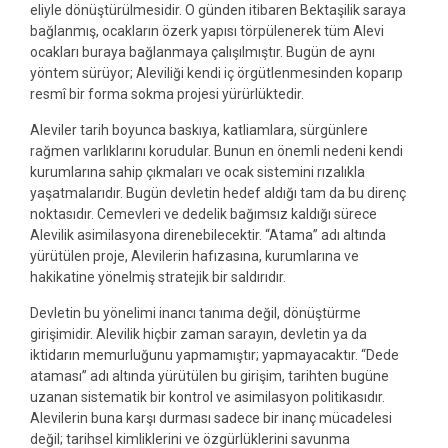
eliyle dönüştürülmesidir. O günden itibaren Bektaşilik saraya
bağlanmış, ocakların özerk yapısı törpülenerek tüm Alevi
ocakları buraya bağlanmaya çalışılmıştır. Bugün de aynı
yöntem sürüyor; Aleviliği kendi iç örgütlenmesinden koparıp
resmî bir forma sokma projesi yürürlüktedir.
Aleviler tarih boyunca baskıya, katliamlara, sürgünlere
rağmen varlıklarını korudular. Bunun en önemli nedeni kendi
kurumlarına sahip çıkmaları ve ocak sistemini rızalıkla
yaşatmalarıdır. Bugün devletin hedef aldığı tam da bu direnç
noktasıdır. Cemevleri ve dedelik bağımsız kaldığı sürece
Alevilik asimilasyona direnebilecektir. “Atama” adı altında
yürütülen proje, Alevilerin hafızasına, kurumlarına ve
hakikatine yönelmiş stratejik bir saldırıdır.
Devletin bu yönelimi inancı tanıma değil, dönüştürme
girişimidir. Alevilik hiçbir zaman sarayın, devletin ya da
iktidarın memurluğunu yapmamıştır; yapmayacaktır. “Dede
ataması” adı altında yürütülen bu girişim, tarihten bugüne
uzanan sistematik bir kontrol ve asimilasyon politikasıdır.
Alevilerin buna karşı durması sadece bir inanç mücadelesi
değil; tarihsel kimliklerini ve özgürlüklerini savunma