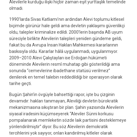
Alevilerle kurduğu ilişki hiçbir zaman eşit yurttaşlık temelinde
olmadı.
1990’larda Sivas Katliamı’nın ardından Alevi toplumu kitlesel
biçimde görünür hale geldi ama devletin yaklaşımı güvenlikçi
oldu, talepler kriminalize edildi. 2000’lerin başında AB uyum
süreciyle birlikte Alevilerin talepleri yeniden gündeme geldi,
fakat bu da Avrupa İnsan Hakları Mahkemesi kararlarının
baskısıyla oldu. Kararlar hâlâ uygulanmadı, uygulanmıyor.
2009–2010 Alevi Çalıştayları ise Erdoğan hükümeti
döneminde Alevilerin resmî muhatap gibi gösterildiği ama
sonunda “cemevlerine ibadethane statüsü verilmez”
denilerek en temel talebin reddedildiği bir operasyon olarak
tarihe geçti.
Bugün Şahin’in övgüyle bahsettiği rapor, işte bu çizginin
devamıdır: hakları tanımayan, Aleviliği devletin bürokratik
mekanizmasına sıkıştıran bir plan. Şahin yazısında Alevilerin
siyasal iradesini küçümseyerek “Aleviler Sünni korkusu
pompalanarak memleketin sözde laik partisini desteklemeye
yönlendirilmiştir” diyor. Bu söz Alevilerin demokratik
tercihlerini yok sayıyor, onları kandırılmış kitleler olarak