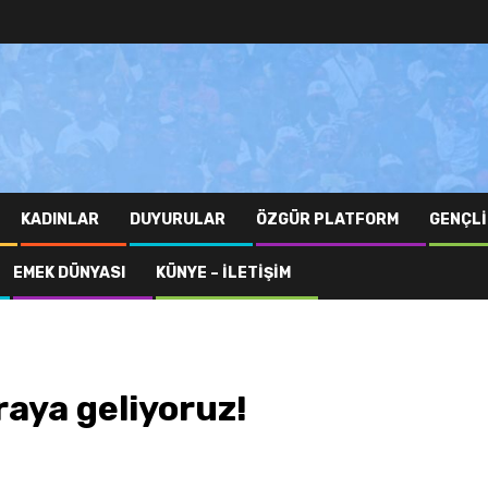
KADINLAR
DUYURULAR
ÖZGÜR PLATFORM
GENÇLI
EMEK DÜNYASI
KÜNYE – İLETIŞIM
raya geliyoruz!