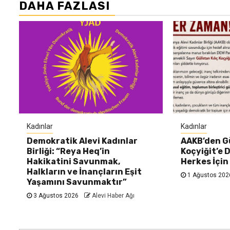
DAHA FAZLASI
Kadınlar
Kadınlar
Demokratik Alevi Kadınlar
AAKB’den Gü
Birliği: “Reya Heq’in
Koçyiğit’e D
Hakikatini Savunmak,
Herkes İçin
Halkların ve İnançların Eşit
1 Ağustos 20
Yaşamını Savunmaktır”
3 Ağustos 2026
Alevi Haber Ağı