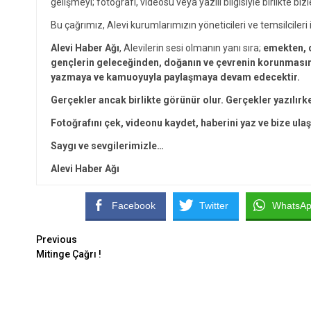
gelişmeyi; fotoğrafı, videosu veya yazılı bilgisiyle birlikte bizl
Bu çağrımız, Alevi kurumlarımızın yöneticileri ve temsilcileri i
Alevi Haber Ağı
, Alevilerin sesi olmanın yanı sıra;
emekten, d
gençlerin geleceğinden, doğanın ve çevrenin korunmasınd
yazmaya ve kamuoyuyla paylaşmaya devam edecektir.
Gerçekler ancak birlikte görünür olur. Gerçekler yazılırk
Fotoğrafını çek, videonu kaydet, haberini yaz ve bize ulaş
Saygı ve sevgilerimizle…
Alevi Haber Ağı
Facebook
Twitter
WhatsA
Continue
Previous
Mitinge Çağrı !
Reading