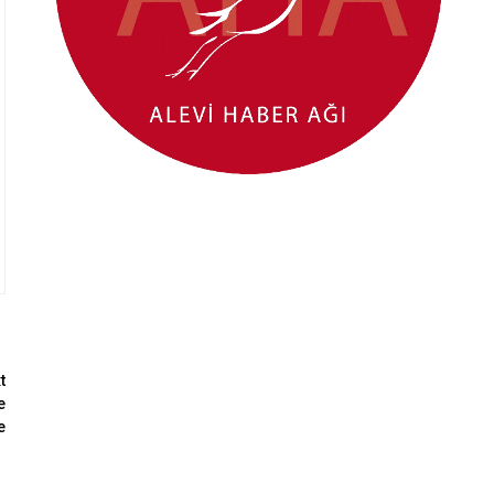
t
e
e