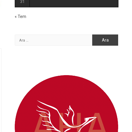
31
« Tem
Arama: