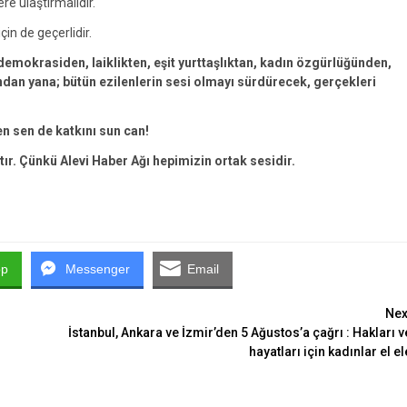
ere ulaştırmalıdır.
çin de geçerlidir.
emokrasiden, laiklikten, eşit yurttaşlıktan, kadın özgürlüğünden,
an yana; bütün ezilenlerin sesi olmayı sürdürecek, gerçekleri
en sen de katkını sun can!
tır. Çünkü Alevi Haber Ağı hepimizin ortak sesidir.
pp
Messenger
Email
Nex
İstanbul, Ankara ve İzmir’den 5 Ağustos’a çağrı : Hakları v
hayatları için kadınlar el el