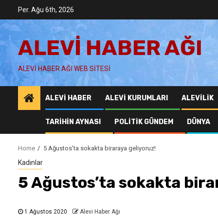
Skip
Per. Ağu 6th, 2026
to
content
ALEVI HABER AĞI
ALEVI HABER AĞI WEB SITESI
ALEVI HABER
ALEVI KURUMLARI
ALEVILIK
TARIHIN AYNASI
POLITIK GÜNDEM
DÜNYA
Home
5 Ağustos’ta sokakta biraraya geliyoruz!
Kadınlar
5 Ağustos’ta sokakta bira
1 Ağustos 2020
Alevi Haber Ağı