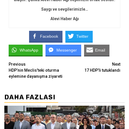
Saygı ve sevgilerimizle…
Alevi Haber Ağı
Facebook
Twitter
WhatsApp
Messenger
Email
Continue
Previous
Next
HDP’nin Meclis’teki oturma
17 HDP’li tutuklandı
Reading
eylemine dayanışma ziyareti
DAHA FAZLASI