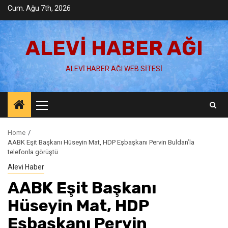
Skip
Cum. Ağu 7th, 2026
to
content
ALEVI HABER AĞI
ALEVI HABER AĞI WEB SITESI
Primary
Menu
Home
AABK Eşit Başkanı Hüseyin Mat, HDP Eşbaşkanı Pervin Buldan’la
telefonla görüştü
Alevi Haber
AABK Eşit Başkanı
Hüseyin Mat, HDP
Eşbaşkanı Pervin