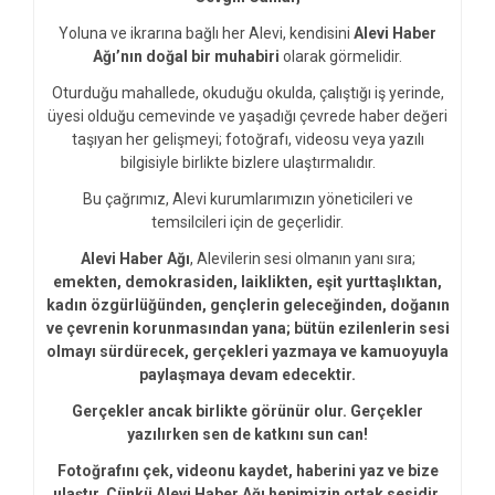
Yoluna ve ikrarına bağlı her Alevi, kendisini
Alevi Haber
Ağı’nın doğal bir muhabiri
olarak görmelidir.
Oturduğu mahallede, okuduğu okulda, çalıştığı iş yerinde,
üyesi olduğu cemevinde ve yaşadığı çevrede haber değeri
taşıyan her gelişmeyi; fotoğrafı, videosu veya yazılı
bilgisiyle birlikte bizlere ulaştırmalıdır.
Bu çağrımız, Alevi kurumlarımızın yöneticileri ve
temsilcileri için de geçerlidir.
Alevi Haber Ağı
, Alevilerin sesi olmanın yanı sıra;
emekten, demokrasiden, laiklikten, eşit yurttaşlıktan,
kadın özgürlüğünden, gençlerin geleceğinden, doğanın
ve çevrenin korunmasından yana; bütün ezilenlerin sesi
olmayı sürdürecek, gerçekleri yazmaya ve kamuoyuyla
paylaşmaya devam edecektir.
Gerçekler ancak birlikte görünür olur. Gerçekler
yazılırken sen de katkını sun can!
Fotoğrafını çek, videonu kaydet, haberini yaz ve bize
ulaştır. Çünkü Alevi Haber Ağı hepimizin ortak sesidir.