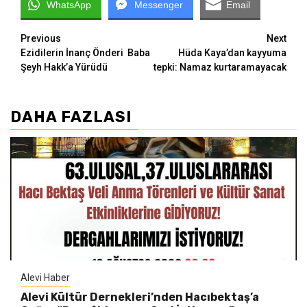
WhatsApp
Messenger
Email
Continue
Previous
Next
Ezidilerin İnanç Önderi Baba
Hüda Kaya’dan kayyuma
Reading
Şeyh Hakk’a Yürüdü
tepki: Namaz kurtaramayacak
DAHA FAZLASI
Alevi Haber
Alevi Kültür Dernekleri’nden Hacıbektaş’a