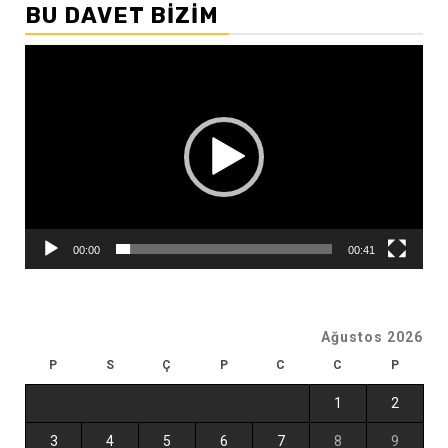
BU DAVET BIZIM
Video
oynatıcı
00:00
00:41
Ağustos 2026
P
S
Ç
P
C
C
P
1
2
3
4
5
6
7
8
9