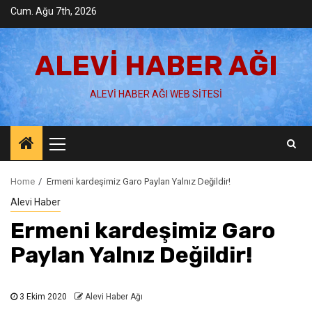
Skip
Cum. Ağu 7th, 2026
to
content
ALEVI HABER AĞI
ALEVI HABER AĞI WEB SITESI
Primary
Menu
Home
Ermeni kardeşimiz Garo Paylan Yalnız Değildir!
Alevi Haber
Ermeni kardeşimiz Garo
Paylan Yalnız Değildir!
3 Ekim 2020
Alevi Haber Ağı