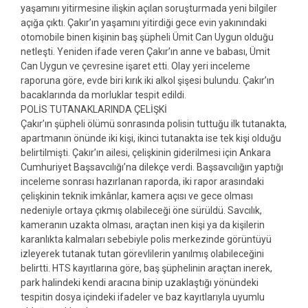
yaşamını yitirmesine ilişkin açılan soruşturmada yeni bilgiler
açığa çıktı. Çakır’ın yaşamını yitirdiği gece evin yakınındaki
otomobile binen kişinin baş şüpheli Ümit Can Uygun olduğu
netleşti. Yeniden ifade veren Çakır’ın anne ve babası, Ümit
Can Uygun ve çevresine işaret etti. Olay yeri inceleme
raporuna göre, evde biri kırık iki alkol şişesi bulundu. Çakır’ın
bacaklarında da morluklar tespit edildi.
POLİS TUTANAKLARINDA ÇELİŞKİ
Çakır’ın şüpheli ölümü sonrasında polisin tuttuğu ilk tutanakta,
apartmanın önünde iki kişi, ikinci tutanakta ise tek kişi olduğu
belirtilmişti. Çakır’ın ailesi, çelişkinin giderilmesi için Ankara
Cumhuriyet Başsavcılığı’na dilekçe verdi. Başsavcılığın yaptığı
inceleme sonrası hazırlanan raporda, iki rapor arasındaki
çelişkinin teknik imkânlar, kamera açısı ve gece olması
nedeniyle ortaya çıkmış olabileceği öne sürüldü. Savcılık,
kameranın uzakta olması, araçtan inen kişi ya da kişilerin
karanlıkta kalmaları sebebiyle polis merkezinde görüntüyü
izleyerek tutanak tutan görevlilerin yanılmış olabileceğini
belirtti. HTS kayıtlarına göre, baş şüphelinin araçtan inerek,
park halindeki kendi aracına binip uzaklaştığı yönündeki
tespitin dosya içindeki ifadeler ve baz kayıtlarıyla uyumlu