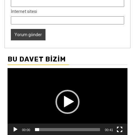
İnternet sitesi
BU DAVET BIZIM
Video
oynatıcı
00:00
00:41