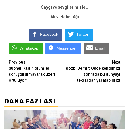
Saygı ve sevgilerimizle…
Alevi Haber Ağı
Facebook
Twitter
WhatsApp
Messenger
Email
Continue
Previous
Next
Şüpheli kadın ölümleri
Rozbi Demir: Önce kendimizi
Reading
soruşturulmayarak üzeri
sonrada bu dünyayı
örtülüyor’
tekrardan yaratabiliriz!
DAHA FAZLASI