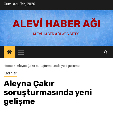
Skip
Cum. Ağu 7th, 2026
to
content
ALEVI HABER AĞI
ALEVI HABER AĞI WEB SITESI
Primary
Menu
Home
Aleyna Çakır soruşturmasında yeni gelişme
Kadınlar
Aleyna Çakır
soruşturmasında yeni
gelişme