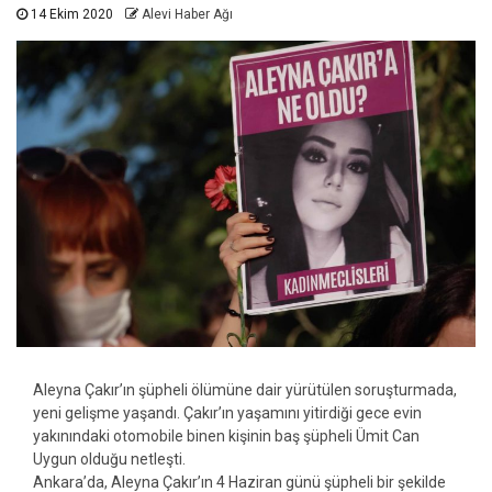
14 Ekim 2020
Alevi Haber Ağı
Aleyna Çakır’ın şüpheli ölümüne dair yürütülen soruşturmada,
yeni gelişme yaşandı. Çakır’ın yaşamını yitirdiği gece evin
yakınındaki otomobile binen kişinin baş şüpheli Ümit Can
Uygun olduğu netleşti.
Ankara’da, Aleyna Çakır’ın 4 Haziran günü şüpheli bir şekilde