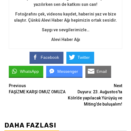
yazılırken sen de katkını sun can!
Fotoğrafını çek, videonu kaydet, haberini yaz ve bize
ulaştır. Çünkü Alevi Haber Ağı hepimizin ortak sesidir.
Saygı ve sevgilerimizle…
Alevi Haber Ağı
Facebook
Twitter
WhatsApp
Messenger
Email
Continue
Previous
Next
FAŞİZME KARŞI OMUZ OMUZA
Duyuru: 23. Auğustos’ta
Reading
Köln’de yapılacak Yürüyüş ve
Miting’de buluşalım!
DAHA FAZLASI