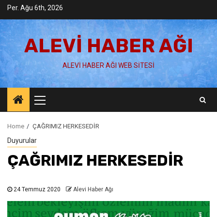
Skip
Per. Ağu 6th, 2026
to
content
ALEVI HABER AĞI
ALEVI HABER AĞI WEB SITESI
Primary
Menu
Home
ÇAĞRIMIZ HERKESEDİR
Duyurular
ÇAĞRIMIZ HERKESEDİR
24 Temmuz 2020
Alevi Haber Ağı