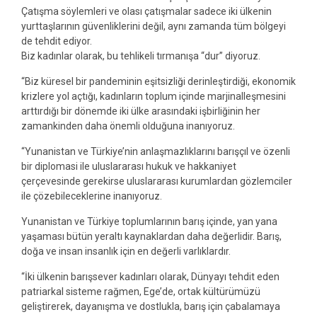
Çatışma söylemleri ve olası çatışmalar sadece iki ülkenin
yurttaşlarının güvenliklerini değil, aynı zamanda tüm bölgeyi
de tehdit ediyor.
Biz kadınlar olarak, bu tehlikeli tırmanışa “dur” diyoruz.
“Biz küresel bir pandeminin eşitsizliği derinleştirdiği, ekonomik
krizlere yol açtığı, kadınların toplum içinde marjinalleşmesini
arttırdığı bir dönemde iki ülke arasındaki işbirliğinin her
zamankinden daha önemli olduğuna inanıyoruz.
“Yunanistan ve Türkiye’nin anlaşmazlıklarını barışçıl ve özenli
bir diplomasi ile uluslararası hukuk ve hakkaniyet
çerçevesinde gerekirse uluslararası kurumlardan gözlemciler
ile çözebileceklerine inanıyoruz.
Yunanistan ve Türkiye toplumlarının barış içinde, yan yana
yaşaması bütün yeraltı kaynaklardan daha değerlidir. Barış,
doğa ve insan insanlık için en değerli varlıklardır.
“İki ülkenin barışsever kadınları olarak, Dünyayı tehdit eden
patriarkal sisteme rağmen, Ege’de, ortak kültürümüzü
geliştirerek, dayanışma ve dostlukla, barış için çabalamaya