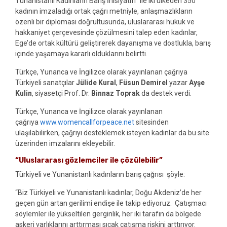
Yunanistanlı Kadınların Barış İnisiyatifi” ile iki ülkeden 350
kadının imzaladığı ortak çağrı metniyle, anlaşmazlıkların
özenli bir diplomasi doğrultusunda, uluslararası hukuk ve
hakkaniyet çerçevesinde çözülmesini talep eden kadınlar,
Ege’de ortak kültürü geliştirerek dayanışma ve dostlukla, barış
içinde yaşamaya kararlı olduklarını belirtti.
Türkçe, Yunanca ve İngilizce olarak yayınlanan çağrıya
Türkiyeli sanatçılar
Jülide Kural
,
Füsun Demirel
yazar
Ayşe
Kulin
, siyasetçi Prof. Dr.
Binnaz Toprak
da destek verdi.
Türkçe, Yunanca ve İngilizce olarak yayınlanan
çağrıya
www.womencallforpeace.net
sitesinden
ulaşılabilirken, çağrıyı desteklemek isteyen kadınlar da bu site
üzerinden imzalarını ekleyebilir.
“Uluslararası gözlemciler ile çözülebilir”
Türkiyeli ve Yunanistanlı kadınların barış çağrısı şöyle:
“Biz Türkiyeli ve Yunanistanlı kadınlar, Doğu Akdeniz’de her
geçen gün artan gerilimi endişe ile takip ediyoruz. Çatışmacı
söylemler ile yükseltilen gerginlik, her iki tarafın da bölgede
askeri varlıklarını arttırması sıcak çatışma riskini arttırıyor.