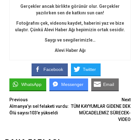
Gerçekler ancak birlikte görünür olur. Gerçekler
yazılırken sen de katkını sun can!
Fotoğrafını çek, videonu kaydet, haberini yaz ve bize
ulaştır. Çünkü Alevi Haber Ağı hepimizin ortak sesidir.
Saygı ve sevgilerimizle…
Alevi Haber Ağı
Facebook
Twitter
WhatsApp
Messenger
Email
Continue
Previous
Next
Almanya’yı sel felaketi vurdu:
TÜM KAYYUMLAR GİDENE DEK
Reading
Ölü sayısı103’e yükseldi
MÜCADELEMİZ SÜRECEK-
VİDEO