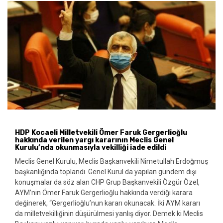
HDP Kocaeli Milletvekili Ömer Faruk Gergerlioğlu
hakkında verilen yargı kararının Meclis Genel
Kurulu’nda okunmasıyla vekilliği iade edildi
Meclis Genel Kurulu, Meclis Başkanvekili Nimetullah Erdoğmuş
başkanlığında toplandı. Genel Kurul da yapılan gündem dışı
konuşmalar da söz alan CHP Grup Başkanvekili Özgür Özel,
AYM’nin Ömer Faruk Gergerlioğlu hakkında verdiği karara
değinerek, “Gergerlioğlu’nun kararı okunacak. İki AYM kararı
da milletvekilliğinin düşürülmesi yanlış diyor. Demek ki Meclis