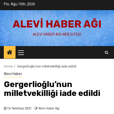
Skip
Pts. Ağu 10th, 2026
to
content
ALEVI HABER AĞI
ALEVI HABER AĞI WEB SITESI
Primary
Menu
Home
Gergerlioğlu’nun milletvekilliği iade edildi
Alevi Haber
Gergerlioğlu’nun
milletvekilliği iade edildi
16 Temmuz 2021
Alevi Haber Ağı